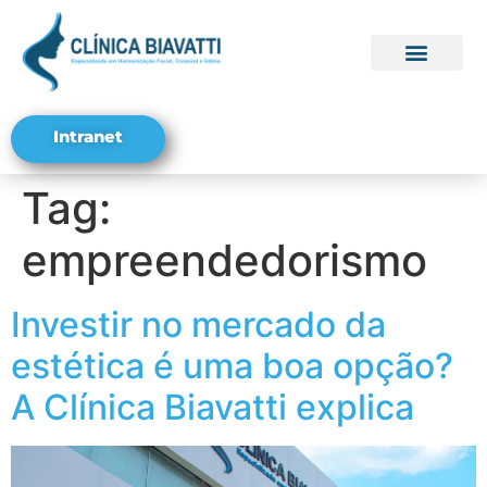
Seja um Franqu
Trabalhe conosco
Intranet
Tag:
empreendedorismo
Investir no mercado da
estética é uma boa opção?
A Clínica Biavatti explica