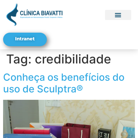
Seja um Franqu
Trabalhe conosco
Intranet
Tag:
credibilidade
Conheça os benefícios do
uso de Sculptra®