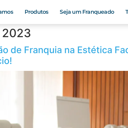
tamos
Produtos
Seja um Franqueado
e 2023
o de Franquia na Estética Faci
io!